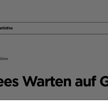
etinfos
ühne
es Warten auf 