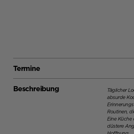
Termine
Termine,
Fr, 4. Se
Sa, 5. Se
So, 6. Se
Beschreibung
Beschreibung,
Täglicher L
absurde Koc
Erinnerung
Routinen, d
Eine Küche
düstere An
Hoffnung.