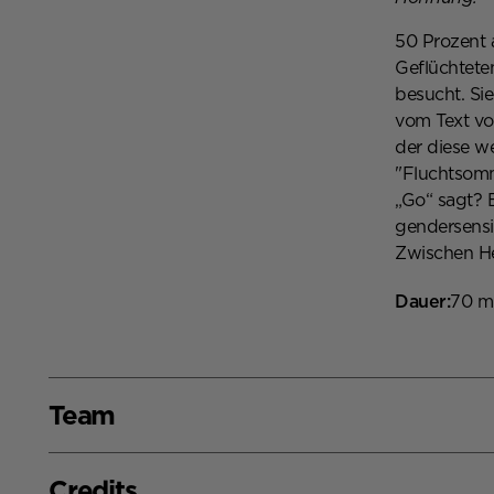
50 Prozent 
Geflüchtete
besucht. Sie
vom Text von
der diese w
"Fluchtsomm
„Go“ sagt? E
gendersensi
Zwischen He
Dauer:
70 mi
Team
Team,
Performerin
Künstlerisch
Projektassi
Credits
Credits,