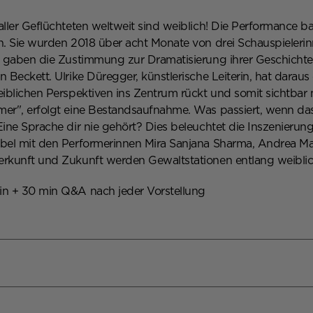
aller Geflüchteten weltweit sind weiblich! Die Performance b
n. Sie wurden 2018 über acht Monate von drei Schauspieleri
 gaben die Zustimmung zur Dramatisierung ihrer Geschichten. 
 Beckett. Ulrike Düregger, künstlerische Leiterin, hat darau
eiblichen Perspektiven ins Zentrum rückt und somit sichtbar
er", erfolgt eine Bestandsaufnahme. Was passiert, wenn da
ine Sprache dir nie gehört? Dies beleuchtet die Inszenierung,
bel mit den Performerinnen Mira Sanjana Sharma, Andrea Ma
rkunft und Zukunft werden Gewaltstationen entlang weiblic
n + 30 min Q&A nach jeder Vorstellung
nen: Mira Sanjana Sharma, Andrea Magogi Förster und Ulrik
e Leitung: Ulrike Düregger
stenz: Kalsoumy Balde