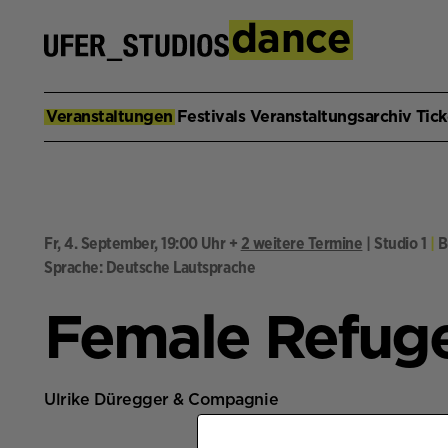
Seitenanfang,
Anfang des Hauptinhaltes,
S
dance
p
r
i
n
Veranstaltungen
Festivals
Veranstaltungsarchiv
Tick
g
e
z
u
m
Fr, 4. September, 19:00 Uhr
+
2 weitere Termine
| Studio 1
|
B
H
Sprache: Deutsche Lautsprache
a
u
Female Refuge
p
t
i
n
Ulrike Düregger & Compagnie
h
a