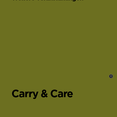
C
,
Carry & Care