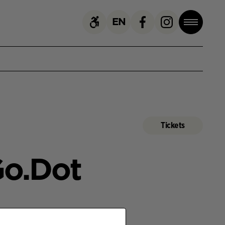
EN
,
Tickets
Go.Dot