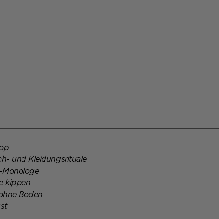
ptember, 19:00 Uhr
ptember, 19:00 Uhr
ptember, 19:00 Uhr
oop
h- und Kleidungsrituale
s-Monologe
ie kippen
 ohne Boden
gst