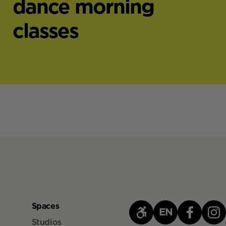
dance morning
classes
Spaces
EN
Studios