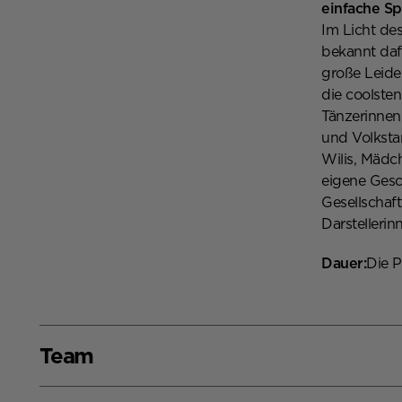
einfache Sp
Im Licht de
bekannt dafü
große Leide
die coolste
Tänzerinnen
und Volksta
Wilis, Mädc
eigene Gesc
Gesellschaf
Darstellerin
Dauer:
Die P
Team
Team,
Tanz:
Anna W
Masomeh Tav