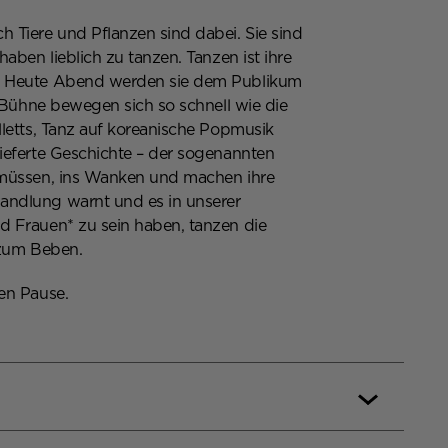
 Tiere und Pflanzen sind dabei. Sie sind
aben lieblich zu tanzen. Tanzen ist ihre
s. Heute Abend werden sie dem Publikum
r Bühne bewegen sich so schnell wie die
lletts, Tanz auf koreanische Popmusik
ieferte Geschichte – der sogenannten
n müssen, ins Wanken und machen ihre
andlung warnt und es in unserer
d Frauen* zu sein haben, tanzen die
 zum Beben.
en Pause.
rma Höflich, Leloo Péjac, Maria Katrmiz,
ela Süß, Nora Scherding, Nurjenna El-