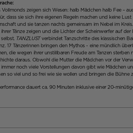
rache:
s Vollmonds zeigen sich Wesen: halb Mädchen halb Fee – auch
r, dass sie sich ihre eigenen Regeln machen und keine Lust h
nschaft und sie tanzen nachts gemeinsam im Nebel im Krei
n ihrer Tänze zeigen und die Lichter der Scheinwerfer auf de
 selbst.
TANZLUST
verbindet Tanzschritte des klassischen Ba
nz. 17 Tänzerinnen bringen den Mythos - eine mündlich überl
hen, die wegen ihrer unstillbaren Freude am Tanzen sterbe
hichte daraus. Obwohl die Mutter die Mädchen vor der Verw
t immer noch viele Vorstellungen davon gibt wie Mädchen un
nen so viel und so frei wie sie wollen und bringen die Bühne
erformance dauert ca. 90 Minuten inklusive einer 20-minütig
innicka, Batoul Kassem, Dorontina Kasolli, Fatima Katrmiz, I
akkoli, Melia Hirsemann, Melina Brinkmann, Merle Bache, Ne