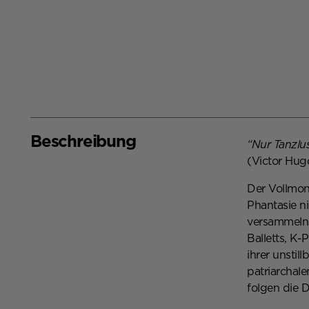
Beschreibung
Beschreibung,
“Nur Tanzlus
(Victor Hug
Der Vollmon
Phantasie n
versammeln,
Balletts, K
ihrer unsti
patriarchal
folgen die 