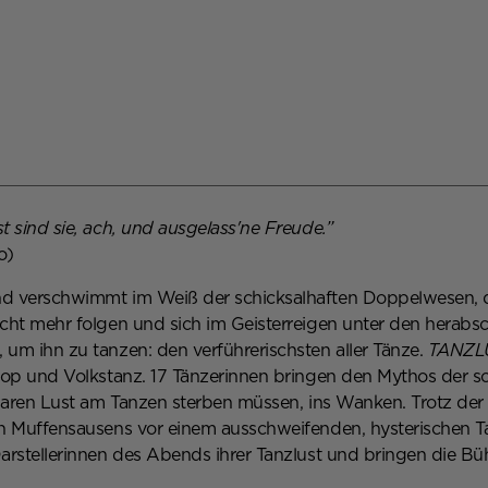
t sind sie, ach, und ausgelass'ne Freude.”
o)
d verschwimmt im Weiß der schicksalhaften Doppelwesen, 
icht mehr folgen und sich im Geisterreigen unter den herabs
 um ihn zu tanzen: den verführerischsten aller Tänze.
TANZL
-Pop und Volkstanz. 17 Tänzerinnen bringen den Mythos der 
llbaren Lust am Tanzen sterben müssen, ins Wanken. Trotz d
en Muffensausens vor einem ausschweifenden, hysterischen Tan
Darstellerinnen des Abends ihrer Tanzlust und bringen die 