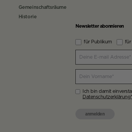
Gemeinschaftsräume
Historie
Newsletter abonnieren
für Publikum
für
Contact Lists
Deine E-mail Adresse
Newsletter Contact Info
Dein Vorname
Ich bin damit einverst
Newsletter Aggreement
Datenschutzerklärung
anmelden